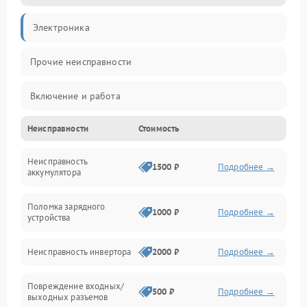
Электроника
Прочие неисправности
Включение и работа
Неисправности
Стоимость
Работа с нагрузкой
Неисправность
Звук и индикация
1500 ₽
Подробнее →
аккумулятора
Питание и режимы
Поломка зарядного
1000 ₽
Подробнее →
устройства
Интерфейсы и связь
Неисправность инвертора
2000 ₽
Подробнее →
Температура и эксплуатация
Повреждение входных/
500 ₽
Подробнее →
выходных разъемов
Механические повреждения