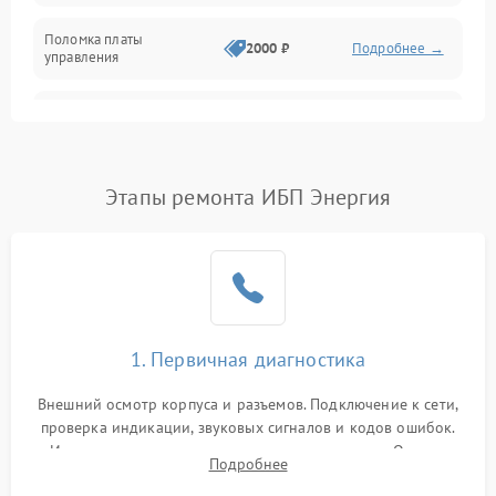
Поломка платы
Механика
2000 ₽
Подробнее →
управления
Неисправность
3000 ₽
Подробнее →
трансформатора
Повреждение
Этапы ремонта ИБП Энергия
500 ₽
Подробнее →
конденсаторов
Поломка предохранителя
100 ₽
Подробнее →
Неисправность системы
1000 ₽
Подробнее →
охлаждения
1. Первичная диагностика
Неисправность
500 ₽
Подробнее →
Внешний осмотр корпуса и разъемов. Подключение к сети,
индикаторов
проверка индикации, звуковых сигналов и кодов ошибок.
Измерение входного и выходного напряжения. Оценка
Поломка фильтров
Подробнее
1000 ₽
Подробнее →
реакции ИБП на отключение основного питания без
(EMI/EMC)