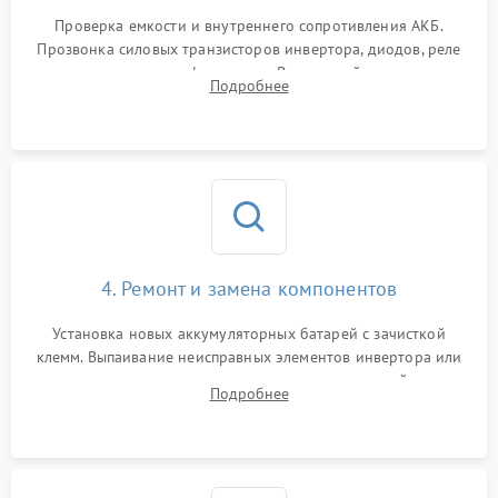
1000 ₽
Подробнее →
от перегрузок
Проверка емкости и внутреннего сопротивления АКБ.
Прозвонка силовых транзисторов инвертора, диодов, реле
Неисправность системы
переключения и трансформатора. Визуальный поиск вздутых
Подробнее
защиты от короткого
1500 ₽
Подробнее →
конденсаторов и прогаров на печатной плате.
замыкания
Повреждение системы
1000 ₽
Подробнее →
защиты от перегрева
Неисправность системы
защиты от
1500 ₽
Подробнее →
перенапряжения
4. Ремонт и замена компонентов
Установка новых аккумуляторных батарей с зачисткой
клемм. Выпаивание неисправных элементов инвертора или
цепи зарядки и монтаж новых радиодеталей.
Подробнее
Восстановление поврежденных токоведущих дорожек и
замена реле.