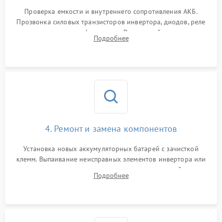
1000 ₽
Подробнее →
от перегрузок
Проверка емкости и внутреннего сопротивления АКБ.
Прозвонка силовых транзисторов инвертора, диодов, реле
Неисправность системы
переключения и трансформатора. Визуальный поиск вздутых
Подробнее
защиты от короткого
1500 ₽
Подробнее →
конденсаторов и прогаров на печатной плате.
замыкания
Повреждение системы
1000 ₽
Подробнее →
защиты от перегрева
Неисправность системы
защиты от
1500 ₽
Подробнее →
перенапряжения
4. Ремонт и замена компонентов
Установка новых аккумуляторных батарей с зачисткой
клемм. Выпаивание неисправных элементов инвертора или
цепи зарядки и монтаж новых радиодеталей.
Подробнее
Восстановление поврежденных токоведущих дорожек и
замена реле.