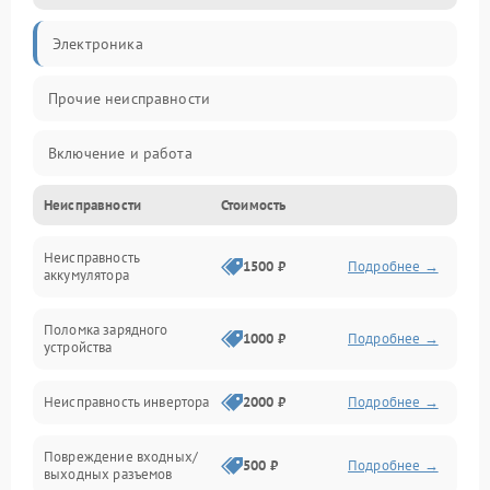
Электроника
Прочие неисправности
Включение и работа
Неисправности
Стоимость
Работа с нагрузкой
Неисправность
Звук и индикация
1500 ₽
Подробнее →
аккумулятора
Питание и режимы
Поломка зарядного
1000 ₽
Подробнее →
устройства
Интерфейсы и связь
Неисправность инвертора
2000 ₽
Подробнее →
Температура и эксплуатация
Повреждение входных/
500 ₽
Подробнее →
выходных разъемов
Механические повреждения