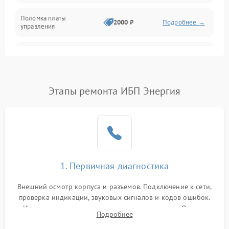
Поломка платы
Механика
2000 ₽
Подробнее →
управления
Неисправность
3000 ₽
Подробнее →
трансформатора
Повреждение
Этапы ремонта ИБП Энергия
500 ₽
Подробнее →
конденсаторов
Поломка предохранителя
100 ₽
Подробнее →
Неисправность системы
1000 ₽
Подробнее →
охлаждения
1. Первичная диагностика
Неисправность
500 ₽
Подробнее →
Внешний осмотр корпуса и разъемов. Подключение к сети,
индикаторов
проверка индикации, звуковых сигналов и кодов ошибок.
Измерение входного и выходного напряжения. Оценка
Поломка фильтров
Подробнее
1000 ₽
Подробнее →
реакции ИБП на отключение основного питания без
(EMI/EMC)