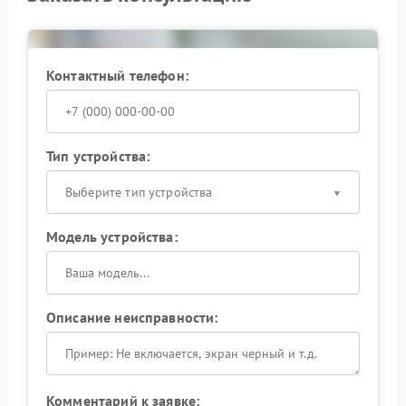
подобными случаями и выполняют ремонт с учетом
всех особенностей техники.
Надежные внутренние соединения играют
Контактный телефон:
ключевую роль в работе ИБП, поэтому при первых
признаках проблемы стоит заняться ее устранением
и сохранить стабильность устройства.
Тип устройства:
Выберите тип устройства
Модель устройства:
Описание неисправности:
Комментарий к заявке: