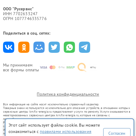
ООО "Русервис"
ИНН 7702633247
ОГРН 1077746335776
Поделиться в соц. сетях:
Мы принимаем
все формы оплаты
Политика конфиденциальности
Вся информация на сайте носит исключительно справочный характер.
Товарные знаки используются исключительно для описания устройств, в отношении которых
сервисные центры krn.fix-energia.ru предоставляют услуги по ремонту. Услуги оказываются в
неавторизованных сервисных центрах krn.fix-energia.ru, которые не связаны с
правообладателями товарных знаков или их официальными представителями.
Ремонт осуществляется для устройств, уже введенных в гражданский оборот в соответствии
Этот сайт использует файлы cookie. Вы можете
со статьей 1487 ГК РФ.
Использование товарных знаков не преследует цели индивидуализации услуг или введения
ознакомиться с
правилами использования
Согласен
потребителей в заблуждение, а служит для информирования о предоставляемых услугах по