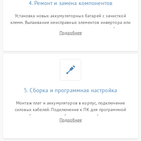
4. Ремонт и замена компонентов
Установка новых аккумуляторных батарей с зачисткой
клемм. Выпаивание неисправных элементов инвертора или
цепи зарядки и монтаж новых радиодеталей.
Подробнее
Восстановление поврежденных токоведущих дорожек и
замена реле.
5. Сборка и программная настройка
Монтаж плат и аккумуляторов в корпус, подключение
силовых кабелей. Подключение к ПК для программной
калибровки констант батареи, настройки порогов
Подробнее
срабатывания AVR и сброса счетчиков старения АКБ.