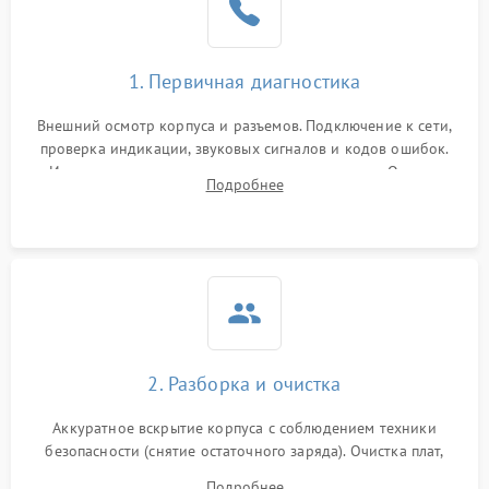
1. Первичная диагностика
Внешний осмотр корпуса и разъемов. Подключение к сети,
проверка индикации, звуковых сигналов и кодов ошибок.
Измерение входного и выходного напряжения. Оценка
Подробнее
реакции ИБП на отключение основного питания без
нагрузки.
2. Разборка и очистка
Аккуратное вскрытие корпуса с соблюдением техники
безопасности (снятие остаточного заряда). Очистка плат,
радиаторов и кулеров от пыли с помощью сжатого воздуха
Подробнее