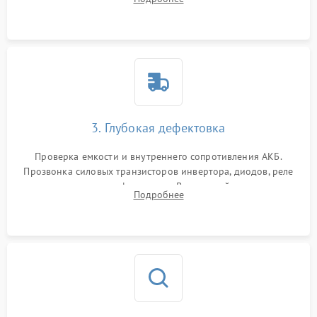
и кистей для предотвращения перегрева и замыканий.
3. Глубокая дефектовка
Проверка емкости и внутреннего сопротивления АКБ.
Прозвонка силовых транзисторов инвертора, диодов, реле
переключения и трансформатора. Визуальный поиск вздутых
Подробнее
конденсаторов и прогаров на печатной плате.