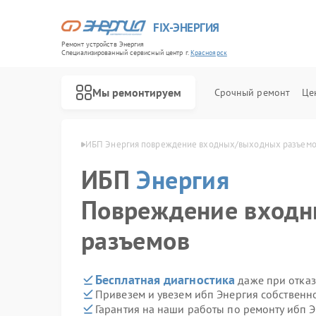
FIX-ЭНЕРГИЯ
Ремонт устройств Энергия
Специализированный cервисный центр г.
Красноярск
Мы ремонтируем
Срочный ремонт
Це
ергия в Красноярске
ИБП Энергия повреждение входных/выходных разъемо
ИБП
Энергия
Повреждение вход
разъемов
Бесплатная диагностика
даже при отказ
Привезем и увезем ибп Энергия собственн
Гарантия на наши работы по ремонту ибп 