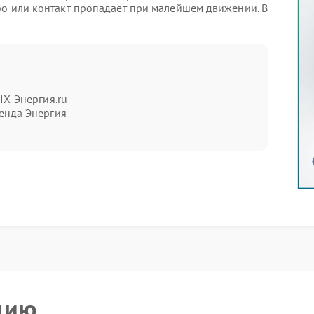
бо или контакт пропадает при малейшем движении. В
отать с перебоями.
а
IX-Энергия.ru
енда Энергия
ического износа, частого подключения или
 быть внутренние нарушения контактной группы.
, что он подходит по типу. Также важно исключить
 явных повреждениях дальнейшее использование
цию
Энергия становится необходимым шагом для