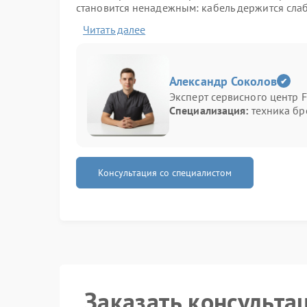
становится ненадежным: кабель держится сла
результате техника может отключаться или раб
Читать далее
Кабель плохо фиксируется в разъеме
Прерывание работы при движении провод
Видимые повреждения контактов
Александр Соколов
Причины проблемы
Эксперт сервисного центр F
Специализация:
техника бр
Повреждение разъемов возникает из-за механ
внешнего воздействия. Также причиной могут
Износ контактов
Консультация со специалистом
Механические повреждения
Ослабление крепления разъема
Что можно сделать
Стоит проверить состояние кабеля и убедиться
люфт и обеспечить плотное соединение. При
нежелательно.
Заказать консульта
Когда контакт не восстанавливается, ремонт 