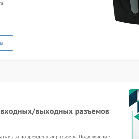
са
ны
е входных/выходных разъемов
тать из-за поврежденных разъемов. Подключение