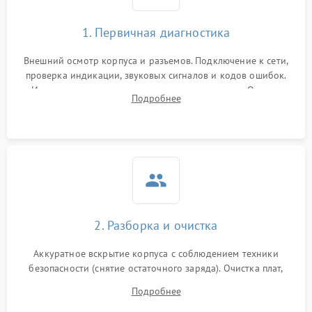
1. Первичная диагностика
Внешний осмотр корпуса и разъемов. Подключение к сети,
проверка индикации, звуковых сигналов и кодов ошибок.
Измерение входного и выходного напряжения. Оценка
Подробнее
реакции ИБП на отключение основного питания без
нагрузки.
2. Разборка и очистка
Аккуратное вскрытие корпуса с соблюдением техники
безопасности (снятие остаточного заряда). Очистка плат,
радиаторов и кулеров от пыли с помощью сжатого воздуха
Подробнее
и кистей для предотвращения перегрева и замыканий.