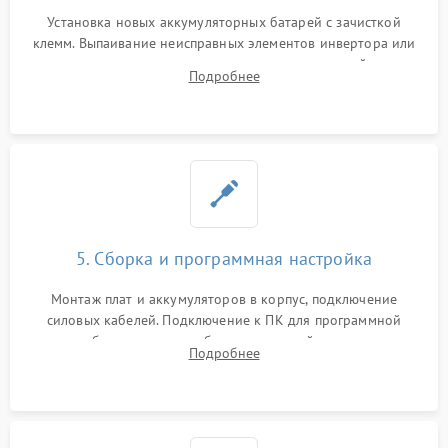
Установка новых аккумуляторных батарей с зачисткой
клемм. Выпаивание неисправных элементов инвертора или
цепи зарядки и монтаж новых радиодеталей.
Подробнее
Восстановление поврежденных токоведущих дорожек и
замена реле.
5. Сборка и программная настройка
Монтаж плат и аккумуляторов в корпус, подключение
силовых кабелей. Подключение к ПК для программной
калибровки констант батареи, настройки порогов
Подробнее
срабатывания AVR и сброса счетчиков старения АКБ.