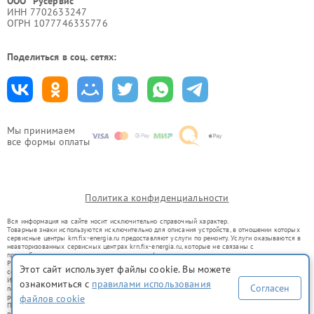
ООО "Русервис"
ИНН 7702633247
ОГРН 1077746335776
Поделиться в соц. сетях:
Мы принимаем
все формы оплаты
Политика конфиденциальности
Вся информация на сайте носит исключительно справочный характер.
Товарные знаки используются исключительно для описания устройств, в отношении которых
сервисные центры krn.fix-energia.ru предоставляют услуги по ремонту. Услуги оказываются в
неавторизованных сервисных центрах krn.fix-energia.ru, которые не связаны с
правообладателями товарных знаков или их официальными представителями.
Ремонт осуществляется для устройств, уже введенных в гражданский оборот в соответствии
Этот сайт использует файлы cookie. Вы можете
со статьей 1487 ГК РФ.
Использование товарных знаков не преследует цели индивидуализации услуг или введения
ознакомиться с
правилами использования
Согласен
потребителей в заблуждение, а служит для информирования о предоставляемых услугах по
ремонту техники указанных брендов.
файлов cookie
Представленная на сайте информация не является публичной офертой, определяемой
положениями Статьи 437(2) Гражданского кодекса РФ