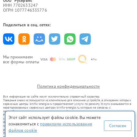
ООО "Русервис"
ИНН 7702633247
ОГРН 1077746335776
Поделиться в соц. сетях:
Мы принимаем
все формы оплаты
Политика конфиденциальности
Вся информация на сайте носит исключительно справочный характер.
Товарные знаки используются исключительно для описания устройств, в отношении которых
сервисные центры krn.fix-energia.ru предоставляют услуги по ремонту. Услуги оказываются в
неавторизованных сервисных центрах krn.fix-energia.ru, которые не связаны с
правообладателями товарных знаков или их официальными представителями.
Ремонт осуществляется для устройств, уже введенных в гражданский оборот в соответствии
Этот сайт использует файлы cookie. Вы можете
со статьей 1487 ГК РФ.
Использование товарных знаков не преследует цели индивидуализации услуг или введения
ознакомиться с
правилами использования
Согласен
потребителей в заблуждение, а служит для информирования о предоставляемых услугах по
ремонту техники указанных брендов.
файлов cookie
Представленная на сайте информация не является публичной офертой, определяемой
положениями Статьи 437(2) Гражданского кодекса РФ