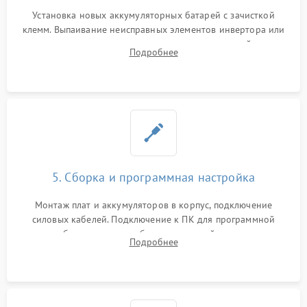
Установка новых аккумуляторных батарей с зачисткой
клемм. Выпаивание неисправных элементов инвертора или
цепи зарядки и монтаж новых радиодеталей.
Подробнее
Восстановление поврежденных токоведущих дорожек и
замена реле.
5. Сборка и программная настройка
Монтаж плат и аккумуляторов в корпус, подключение
силовых кабелей. Подключение к ПК для программной
калибровки констант батареи, настройки порогов
Подробнее
срабатывания AVR и сброса счетчиков старения АКБ.