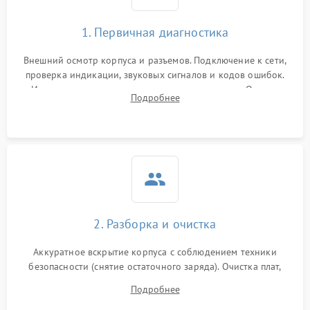
1. Первичная диагностика
Внешний осмотр корпуса и разъемов. Подключение к сети,
проверка индикации, звуковых сигналов и кодов ошибок.
Измерение входного и выходного напряжения. Оценка
Подробнее
реакции ИБП на отключение основного питания без
нагрузки.
2. Разборка и очистка
Аккуратное вскрытие корпуса с соблюдением техники
безопасности (снятие остаточного заряда). Очистка плат,
радиаторов и кулеров от пыли с помощью сжатого воздуха
Подробнее
и кистей для предотвращения перегрева и замыканий.