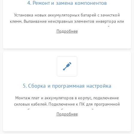
4. Ремонт и замена компонентов
Установка новых аккумуляторных батарей с зачисткой
клемм. Выпаивание неисправных элементов инвертора или
цепи зарядки и монтаж новых радиодеталей.
Подробнее
Восстановление поврежденных токоведущих дорожек и
замена реле.
5. Сборка и программная настройка
Монтаж плат и аккумуляторов в корпус, подключение
силовых кабелей. Подключение к ПК для программной
калибровки констант батареи, настройки порогов
Подробнее
срабатывания AVR и сброса счетчиков старения АКБ.