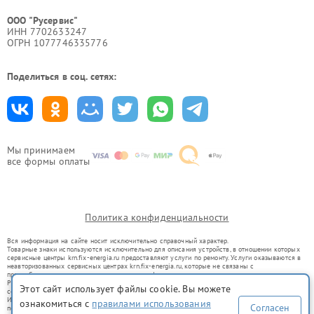
ООО "Русервис"
ИНН 7702633247
ОГРН 1077746335776
Поделиться в соц. сетях:
Мы принимаем
все формы оплаты
Политика конфиденциальности
Вся информация на сайте носит исключительно справочный характер.
Товарные знаки используются исключительно для описания устройств, в отношении которых
сервисные центры krn.fix-energia.ru предоставляют услуги по ремонту. Услуги оказываются в
неавторизованных сервисных центрах krn.fix-energia.ru, которые не связаны с
правообладателями товарных знаков или их официальными представителями.
Ремонт осуществляется для устройств, уже введенных в гражданский оборот в соответствии
Этот сайт использует файлы cookie. Вы можете
со статьей 1487 ГК РФ.
Использование товарных знаков не преследует цели индивидуализации услуг или введения
ознакомиться с
правилами использования
Согласен
потребителей в заблуждение, а служит для информирования о предоставляемых услугах по