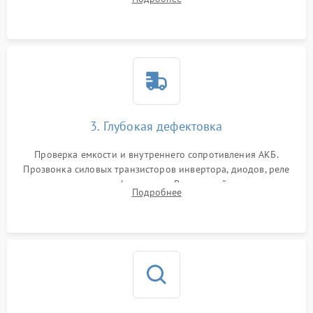
и кистей для предотвращения перегрева и замыканий.
3. Глубокая дефектовка
Проверка емкости и внутреннего сопротивления АКБ.
Прозвонка силовых транзисторов инвертора, диодов, реле
переключения и трансформатора. Визуальный поиск вздутых
Подробнее
конденсаторов и прогаров на печатной плате.