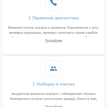
1. Первичная диагностика
Внешний осмотр корпуса и разъемов. Подключение к сети,
проверка индикации, звуковых сигналов и кодов ошибок.
Измерение входного и выходного напряжения. Оценка
Подробнее
реакции ИБП на отключение основного питания без
нагрузки.
2. Разборка и очистка
Аккуратное вскрытие корпуса с соблюдением техники
безопасности (снятие остаточного заряда). Очистка плат,
радиаторов и кулеров от пыли с помощью сжатого воздуха
Подробнее