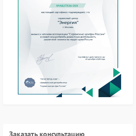
На начальном этапе стоит выполнить несколько
действий:
снизить нагрузку;
перезапустить ИБП;
отключить лишние устройства;
оценить состояние кабелей.
Такие шаги помогают исключить внешние причины
и уточнить характер проблемы.
Когда требуется ремонт
При сохранении признаков необходим ремонт
Энергия, поскольку неисправная защита не
способна предотвратить повреждения внутренних
элементов.
Роль обслуживания
Качественный сервис Энергия помогает выявить
нарушения в работе защитной системы и устранить
Заказать консультацию