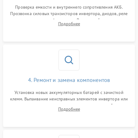
1000 ₽
Подробнее →
от перегрузок
Проверка емкости и внутреннего сопротивления АКБ.
Прозвонка силовых транзисторов инвертора, диодов, реле
Неисправность системы
переключения и трансформатора. Визуальный поиск вздутых
Подробнее
защиты от короткого
1500 ₽
Подробнее →
конденсаторов и прогаров на печатной плате.
замыкания
Повреждение системы
1000 ₽
Подробнее →
защиты от перегрева
Неисправность системы
защиты от
1500 ₽
Подробнее →
перенапряжения
4. Ремонт и замена компонентов
Установка новых аккумуляторных батарей с зачисткой
клемм. Выпаивание неисправных элементов инвертора или
цепи зарядки и монтаж новых радиодеталей.
Подробнее
Восстановление поврежденных токоведущих дорожек и
замена реле.