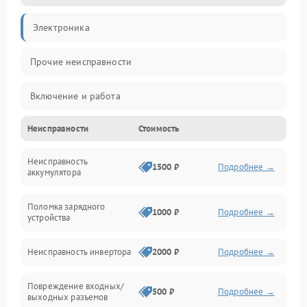
Электроника
Прочие неисправности
Включение и работа
Неисправности
Стоимость
Работа с нагрузкой
Неисправность
Звук и индикация
1500 ₽
Подробнее →
аккумулятора
Питание и режимы
Поломка зарядного
1000 ₽
Подробнее →
устройства
Интерфейсы и связь
Неисправность инвертора
2000 ₽
Подробнее →
Температура и эксплуатация
Повреждение входных/
500 ₽
Подробнее →
выходных разъемов
Механические повреждения