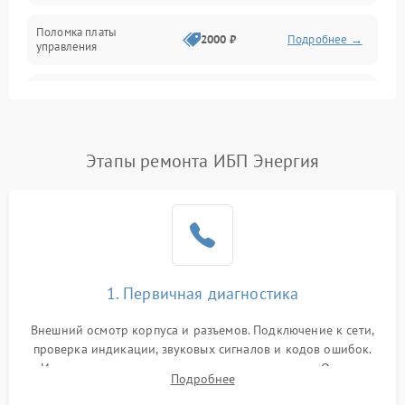
Поломка платы
Механика
2000 ₽
Подробнее →
управления
Неисправность
3000 ₽
Подробнее →
трансформатора
Повреждение
Этапы ремонта ИБП Энергия
500 ₽
Подробнее →
конденсаторов
Поломка предохранителя
100 ₽
Подробнее →
Неисправность системы
1000 ₽
Подробнее →
охлаждения
1. Первичная диагностика
Неисправность
500 ₽
Подробнее →
Внешний осмотр корпуса и разъемов. Подключение к сети,
индикаторов
проверка индикации, звуковых сигналов и кодов ошибок.
Измерение входного и выходного напряжения. Оценка
Поломка фильтров
Подробнее
1000 ₽
Подробнее →
реакции ИБП на отключение основного питания без
(EMI/EMC)