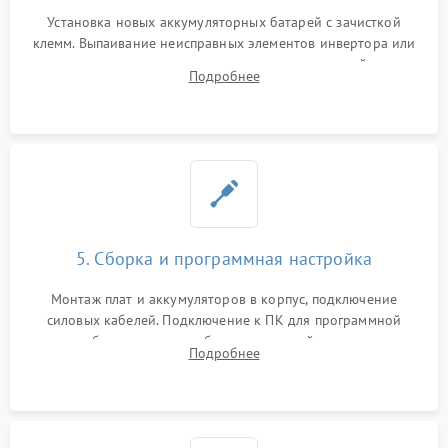
Установка новых аккумуляторных батарей с зачисткой
клемм. Выпаивание неисправных элементов инвертора или
цепи зарядки и монтаж новых радиодеталей.
Подробнее
Восстановление поврежденных токоведущих дорожек и
замена реле.
5. Сборка и программная настройка
Монтаж плат и аккумуляторов в корпус, подключение
силовых кабелей. Подключение к ПК для программной
калибровки констант батареи, настройки порогов
Подробнее
срабатывания AVR и сброса счетчиков старения АКБ.