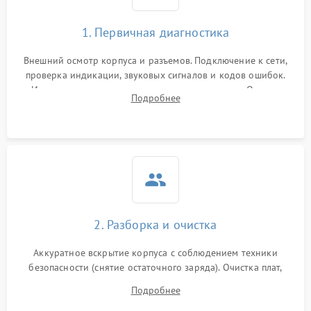
1. Первичная диагностика
Внешний осмотр корпуса и разъемов. Подключение к сети,
проверка индикации, звуковых сигналов и кодов ошибок.
Измерение входного и выходного напряжения. Оценка
Подробнее
реакции ИБП на отключение основного питания без
нагрузки.
2. Разборка и очистка
Аккуратное вскрытие корпуса с соблюдением техники
безопасности (снятие остаточного заряда). Очистка плат,
радиаторов и кулеров от пыли с помощью сжатого воздуха
Подробнее
и кистей для предотвращения перегрева и замыканий.