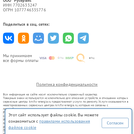
ООО "Русервис"
ИНН 7702633247
ОГРН 1077746335776
Поделиться в соц. сетях:
Мы принимаем
все формы оплаты
Политика конфиденциальности
Вся информация на сайте носит исключительно справочный характер.
Товарные знаки используются исключительно для описания устройств, в отношении которых
сервисные центры krn.fix-energia.ru предоставляют услуги по ремонту. Услуги оказываются в
неавторизованных сервисных центрах krn.fix-energia.ru, которые не связаны с
правообладателями товарных знаков или их официальными представителями.
Ремонт осуществляется для устройств, уже введенных в гражданский оборот в соответствии
Этот сайт использует файлы cookie. Вы можете
со статьей 1487 ГК РФ.
Использование товарных знаков не преследует цели индивидуализации услуг или введения
ознакомиться с
правилами использования
Согласен
потребителей в заблуждение, а служит для информирования о предоставляемых услугах по
ремонту техники указанных брендов.
файлов cookie
Представленная на сайте информация не является публичной офертой, определяемой
положениями Статьи 437(2) Гражданского кодекса РФ